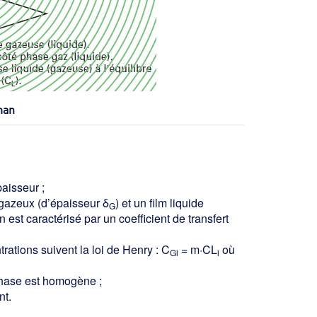
man
paisseur ;
m gazeux (d’épaisseur δ
) et un film liquide
G
n est caractérisé par un coefficient de transfert
trations suivent la loi de Henry : C
= m·CL
où
Gi
i
 phase est homogène ;
nt.