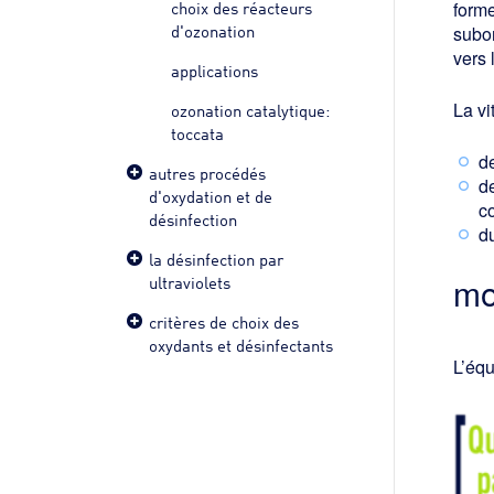
choix des réacteurs
forme
d'ozonation
subor
vers 
applications
La vi
ozonation catalytique:
toccata
d
autres procédés
de
d'oxydation et de
c
désinfection
d
la désinfection par
mo
ultraviolets
critères de choix des
oxydants et désinfectants
L’équ