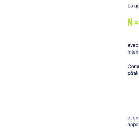
La qu
avec
inter
Comm
côté 
et en
appar