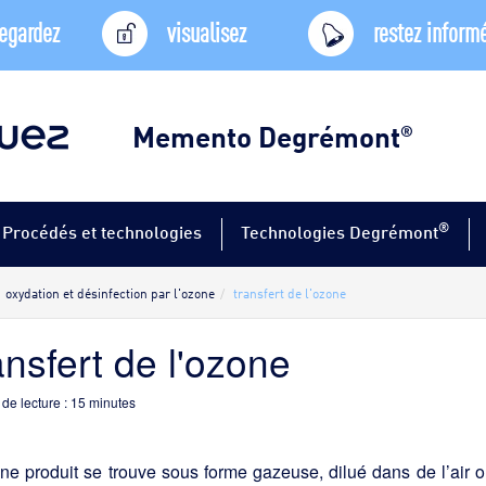
egardez
visualisez
restez inform
Memento Degrémont
®
®
Procédés et technologies
Technologies Degrémont
oxydation et désinfection par l'ozone
transfert de l'ozone
ansfert de l'ozone
de lecture :
15
minutes
ne produit se trouve sous forme gazeuse, dilué dans de l’air ou