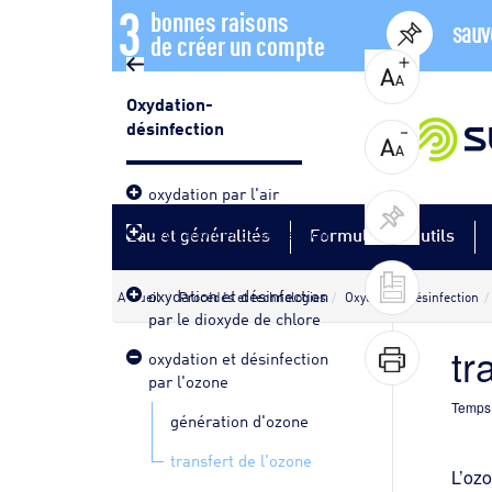
3
bonnes raisons
sauv
de créer un compte
Oxydation-
désinfection
oxydation par l'air
oxydation et désinfection
Eau et généralités
Formules et outils
par le chlore
oxydation et désinfection
Accueil
Procédés et technologies
Oxydation-désinfection
par le dioxyde de chlore
tr
oxydation et désinfection
par l'ozone
Temps 
génération d'ozone
transfert de l'ozone
L’ozo