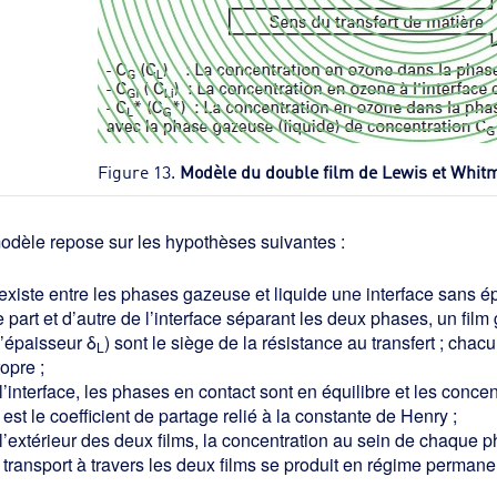
Figure 13.
Modèle du double film de Lewis et Whit
odèle repose sur les hypothèses suivantes :
 existe entre les phases gazeuse et liquide une interface sans é
 part et d’autre de l’interface séparant les deux phases, un fil
d’épaisseur δ
) sont le siège de la résistance au transfert ; chacu
L
opre ;
l’interface, les phases en contact sont en équilibre et les concen
est le coefficient de partage relié à la constante de Henry ;
 l’extérieur des deux films, la concentration au sein de chaque
 transport à travers les deux films se produit en régime permane