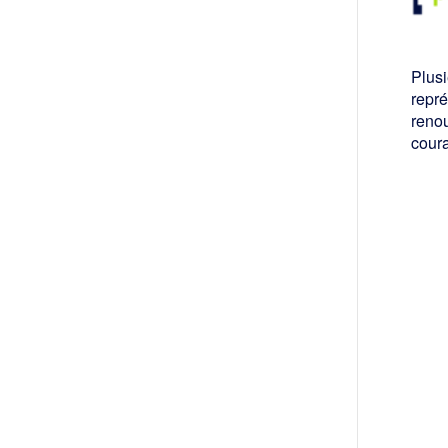
Plus
repr
reno
coura