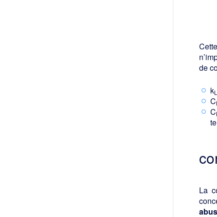
Cette
n’imp
de co
k
C
C
te
co
La c
conc
abus