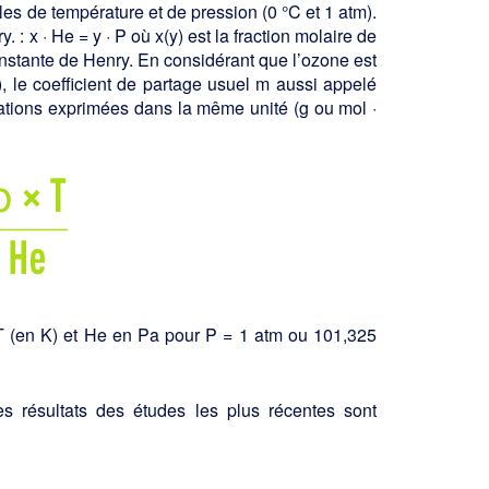
es de température et de pres­sion (0 °C et 1 atm).
. : x · He = y · P où x(y) est la fraction molaire de
onstante de Henry. En considérant que l’ozone est
), le coefficient de partage usuel m aussi appelé
rations exprimées dans la même unité (g ou mol ·
 T (en K) et He en Pa pour P = 1 atm ou 101,325
s résultats des études les plus récentes sont