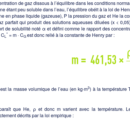
ntration de gaz dissous à l’équilibre dans les conditions normal
ne étant peu soluble dans l’eau, l’équilibre obéit à la loi de Henry
ne en phase liquide (gazeuse), P la pression du gaz et He la c
z parfait qui produit des solutions aqueuses diluées (x < 0,05
rt de solubilité noté α et défini comme le rapport des concent
*
, C
= m · C
est donc relié à la constante de Henry par :
L
G
3
 est la masse volumique de l’eau (en kg·m
) à la température
pparaît que He, ρ et donc m varient avec la température. Le
ctement décrits par la loi empirique :