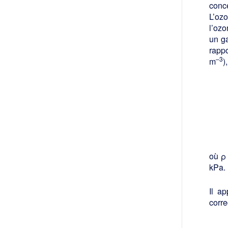
conce
L’ozo
l’ozo
un ga
rappo
–3
m
)
où ρ
kPa.
Il a
corre