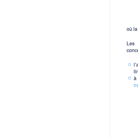
où la
Les 
conce
l
li
à 
c