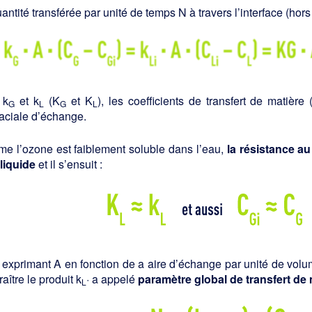
antité transférée par unité de temps N à travers l’interface (hors
 k
et k
(K
et K
), les coefficients de transfert de matièr
G
L
G
L
faciale d’échange.
e l’ozone est faiblement soluble dans l’eau,
la résistance au
liquide
et il s’ensuit :
 exprimant A en fonction de a aire d’échange par unité de volume
aître le produit k
· a appelé
paramètre global de transfert de 
L