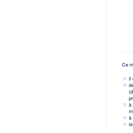
Ce m
il
de
(
pr
à 
m 
à
le