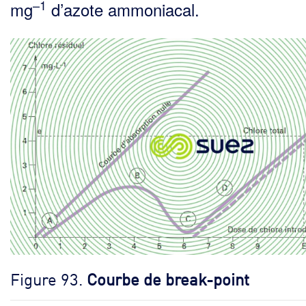
–1
mg
d’azote ammoniacal.
Figure 93.
Courbe de break-point