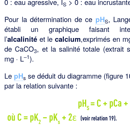
0 : eau agressive, I
> 0 : eau incrus­tant
S
Pour la détermination de ce
, Lange
pH
S
établi un graphique faisant inter
l’
et le
,exprimés en mg
alcalinité
calcium
de CaCO
, et la salinité totale (extrait
3
–1
mg · L
).
Le
se déduit du diagramme (figure 1
pH
s
par la relation suivante :