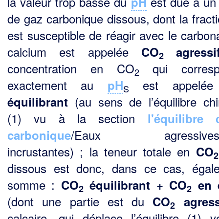
la valeur trop basse du
est due à un
pH
de gaz carbonique dissous, dont la fracti
est susceptible de réagir avec le carbon
calcium est appelée
CO
agressi
2
concentration en CO
qui corresp
2
exactement au
est appelé
pH
S
(au sens de l’équilibre ch
équilibrant
(1) vu à la section
l'équilibre 
/Eaux agressives/
carbonique
incrustantes) ; la teneur totale en
CO
2
dissous est donc, dans ce cas, égal
somme :
CO
équilibrant + CO
en 
2
2
(dont une partie est du
CO
agress
2
calcaire, qui déplace l’équilibre (1) v