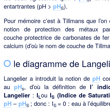
entartrantes (pH >
).
pH
S
Pour mémoire c’est à Tillmans que l’on d
notion de protection des métaux pa
couche protectrice de carbonates de fer
calcium (d’où le nom de couche de Tillma
le diagramme de Langeli
Langelier a introduit la notion de
co
pH
au
, d’où la définition de
pH
l’
indi
s
:
ou
Langelier
I
I
(Indice de Saturat
L
S
–
; donc : I
= 0 : eau à l’équilibr
pH
pH
S
S