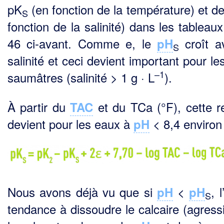
pK
(en fonction de la température) et de
S
fonction de la salinité) dans les tableau
46 ci-avant. Comme e, le
croît a
pH
S
salinité et ceci devient important pour l
–1
saumâtres (salinité > 1 g · L
).
À partir du
et du TCa (°F), cette re
TAC
devient pour les eaux à
< 8,4 environ 
pH
Nous avons déjà vu que si
<
, 
pH
pH
S
tendance à dissoudre le calcaire (agressi