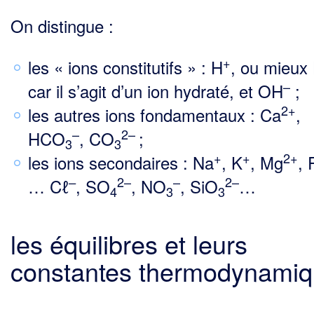
On distingue :
+
les « ions constitutifs » : H
, ou mieux
–
car il s’agit d’un ion hydraté, et OH
;
2+
les autres ions fondamentaux : Ca
,
–
2–
HCO
, CO
;
3
3
+
+
2+
les ions secondaires : Na
, K
, Mg
, 
2–
–
2–
–
… Cℓ
, SO
, NO
, SiO
…
4
3
3
les équilibres et leurs
constantes thermodynami