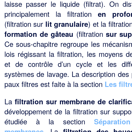
laisse passer le liquide (filtrat). On di
principalement la filtration
en profo
(filtration sur
) et la filtrati
lit granulaire
(filtration
formation de gâteau
sur sup
Ce sous-chapitre regroupe les mécanis
lois régissant la filtration, les moyens d
et de contrôle d’un cycle et les diff
systèmes de lavage. La description des p
paux filtres est faite à la section
Les filtr
La
filtration sur membrane de clarific
développement de la filtration sur suppor
étudiée à la section
Séparatio
. La
membranes
filtration des boue