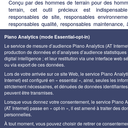
Conçu par des hommes de terrain pour des hom
terrain, cet outil précieux est indispensabl
responsables de site, responsables environneme
responsables qualité, responsables maintenance, 
les acteurs du développement durable, aux agen
Piano Analytics (mode Essential-opt-in)
l'eau, aux centres de documentation universitaire
bureaux d'études, services techniques des élus, so
Le service de mesure d’audience Piano Analytics (AT Internet)
de gestion des eaux, etc.
production de données et d’analyses d’audience statistiques 
digital intelligence ; et leur restitution via une interface web s
ou via export de ces données.
Lors de votre arrivée sur ce site Web, le service Piano Analyt
Internet) est configuré en « essential », ainsi, seules les info
strictement nécessaires, et dénuées de données identifiantes
peuvent être transmises.
Lorsque vous donnez votre consentement, le service Piano A
(AT Internet) passe en « opt-in », il est amené à traiter des d
personnelles.
À tout moment, vous pouvez choisir de retirer ce consenteme