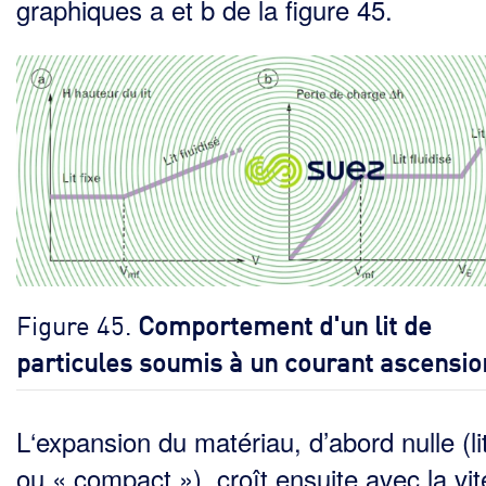
graphiques a et b de la figure 45.
Figure 45.
Comportement d'un lit de
particules soumis à un courant ascensio
L‘expansion du matériau, d’abord nulle (lit
ou « compact »), croît ensuite avec la vi