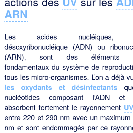
actions des
UV
sur les
AD
ARN
Les acides nucléiques, a
désoxyribonucléique (ADN) ou ribonuc
(ARN), sont des éléments vi
fondamentaux du système de reproduct
tous les micro-organismes. L’on a déjà v
que
les oxydants et désinfectants
nucléotides composant l’ADN et 
absorbent fortement le rayonnement
U
entre 220 et 290 nm avec un maximum
nm et sont endommagés par ce rayon