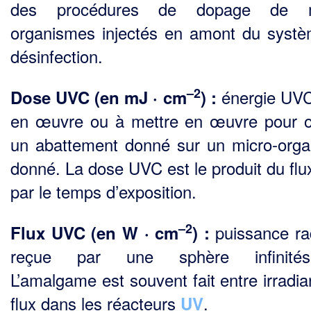
des procédures de dopage de m
organismes injectés en amont du syst
désinfection.
–2
énergie UV
Dose UVC (en mJ · cm
) :
en œuvre ou à mettre en œuvre pour o
un abattement donné sur un micro-org
donné. La dose UVC est le produit du fl
par le temps d’exposition.
–2
puissance ra
Flux UVC (en W · cm
) :
reçue par une sphère infinitési
L’amalgame est souvent fait entre irradia
flux dans les réacteurs
.
UV