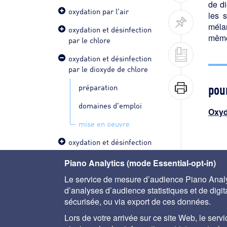
de di
oxydation par l'air
les 
mélan
oxydation et désinfection
même
par le chlore
oxydation et désinfection
par le dioxyde de chlore
pour
préparation
domaines d'emploi
Oxyd
mise en oeuvre
oxydation et désinfection
par l'ozone
< do
Piano Analytics (mode Essential-opt-in)
autres procédés
Le service de mesure d’audience Piano Analyt
d'oxydation et de
d’analyses d’audience statistiques et de digital
désinfection
sécurisée, ou via export de ces données.
la désinfection par
Lors de votre arrivée sur ce site Web, le servi
ultraviolets