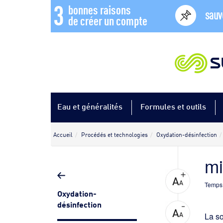
3
bonnes raisons
sauv
de créer un compte
Eau et généralités
Formules et outils
Accueil
Procédés et technologies
Oxydation-désinfection
mi
Temps 
Oxydation-
désinfection
La so