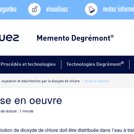
egardez
visualisez
restez inform
Memento Degrémont
®
®
Procédés et technologies
Technologies Degrémont
oxydation et désinfection par le dioxyde de chlore
mise en oeuvre
se en oeuvre
de lecture :
1
minute
lution de dioxyde de chlore doit être distribuée dans l’eau à tr