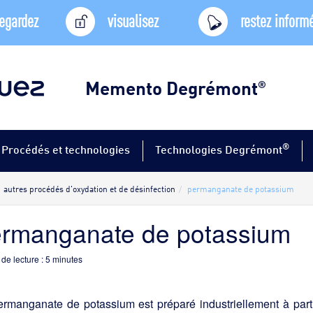
egardez
visualisez
restez inform
Memento Degrémont
®
®
Procédés et technologies
Technologies Degrémont
autres procédés d'oxydation et de désinfection
permanganate de potassium
rmanganate de potassium
de lecture :
5
minutes
ermanganate de potassium est préparé industriellement à par