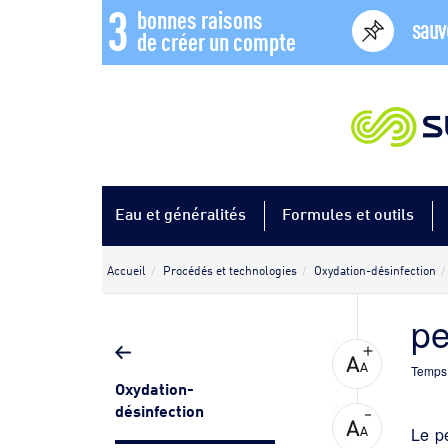
3
bonnes raisons
sauv
de créer un compte
Eau et généralités
Formules et outils
Accueil
Procédés et technologies
Oxydation-désinfection
pe
Temps 
Oxydation-
désinfection
Le p