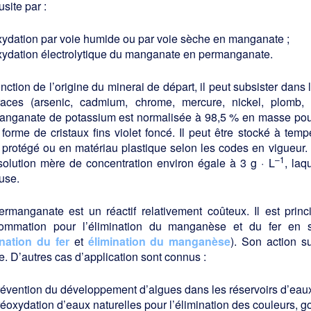
usite par :
xydation par voie humide ou par voie sèche en manganate ;
xydation électrolytique du manganate en permanganate.
nction de l’origine du minerai de départ, il peut subsister dans l
races (arsenic, cadmium, chrome, mercure, nickel, plomb,
anganate de potassium est normalisée à 98,5 % en masse pour 
forme de cristaux fins violet foncé. Il peut être stocké à te
 protégé ou en matériau plastique selon les codes en vigueur. 
–1
solution mère de concentration environ égale à 3 g · L
, laq
use.
ermanganate est un réactif relativement coûteux. Il est prin
ommation pour l’élimination du manganèse et du fer en s
ination du fer
et
élimination du manganèse
). Son action s
e. D’autres cas d’applica­tion sont connus :
révention du développement d’algues dans les réservoirs d’eaux
réoxydation d’eaux naturelles pour l’élimination des couleurs, g