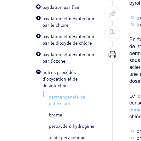
pyrol
oxydation par l'air
o
oxydation et désinfection
o
par le chlore
oxydation et désinfection
En fo
par le dioxyde de chlore
de t
perm
oxydation et désinfection
sous 
par l'ozone
acier
autres procédés
une 
d'oxydation et de
dose
désinfection
Le p
permanganate de
cons
potassium
élim
brome
chlor
peroxyde d'hydrogène
p
acide péracétique
p