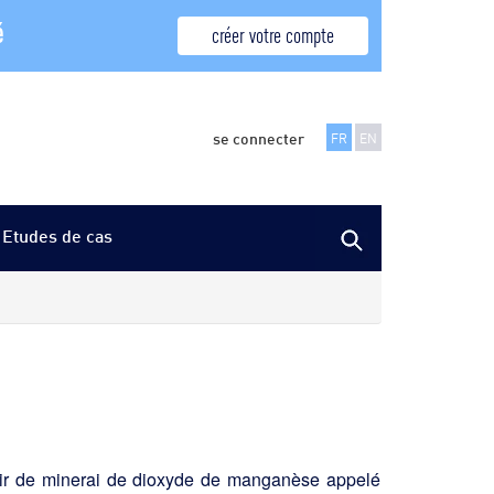
é
créer votre compte
se connecter
FR
EN
Etudes de cas
tir de minerai de dioxyde de manganèse appelé