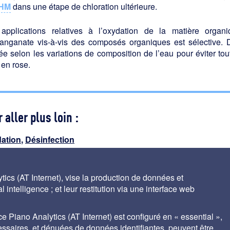
HM
dans une étape de chloration ultérieure.
applications relatives à l’oxydation de la matière organ
anganate vis-à-vis des composés organiques est sélective. D
ée selon les variations de composition de l’eau pour éviter tou
 en rose.
 aller plus loin :
ation
,
Désinfection
ics (AT Internet), vise la production de données et
 intelligence ; et leur restitution via une interface web
ce Piano Analytics (AT Internet) est configuré en « essential »,
cessaires, et dénuées de données identifiantes, peuvent être