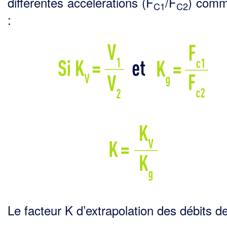
différentes accélérations (F
/F
) comm
C1
C2
:
Le facteur K d’extrapolation des débits d