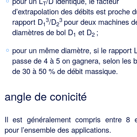
pour un L
/D identique, le facteur
T
d’extrapolation des débits est proche d
3
3
rapport D
/D
pour deux machines d
1
2
diamètres de bol D
et D
;
1
2
pour un même diamètre, si le rapport 
passe de 4 à 5 on gagnera, selon les 
de 30 à 50 % de débit massique.
angle de conicité
Il est généralement compris entre 8 
pour l’ensemble des applications.