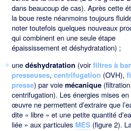
dans beaucoup de cas). Après cette é
la boue reste néanmoins toujours fluid
noter toutefois quelques nouveaux pr
qui combinent en une seule étape
épaississement et déshydratation) ;
une
(voir
déshydratation
filtres à b
,
(OVH),
presseuses
centrifugation
f
) par voie
(filtration
presse
mécanique
centrifugation). Les énergies mises en
œuvre ne permettent d’extraire que l’e
dite « libre » et une petite quantité d’e
liée » aux particu­les
(figure 2). L
MES