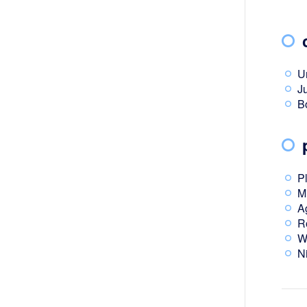
U
J
B
P
M
A
R
W
Ni