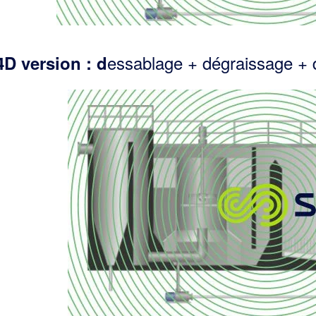
essablage + dégraissage + d
4D version : d