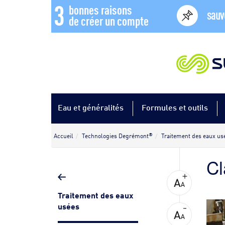
3
bonnes raisons
sauv
de créer un compte
Eau et généralités
Formules et outils
®
Accueil
Technologies Degrémont
Traitement des eaux us
Cl
Traitement des eaux
usées