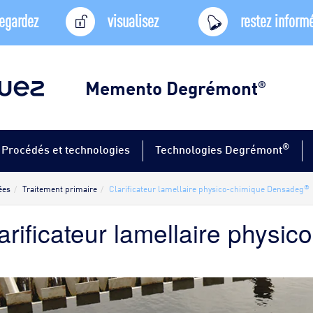
egardez
visualisez
restez inform
Memento Degrémont
®
®
Procédés et technologies
Technologies Degrémont
®
ées
Traitement primaire
Clarificateur lamellaire physico-chimique Densadeg
arificateur lamellaire phys