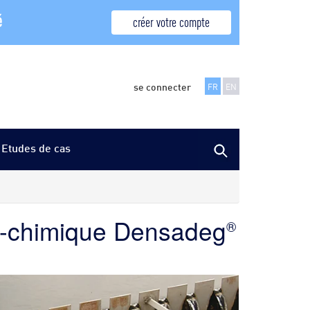
é
créer votre compte
se connecter
FR
EN
Etudes de cas
ico-chimique Densadeg
®