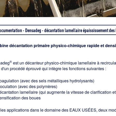
ocumentation - Densadeg - décantation lamellaire épaississement des
ine décantation primaire physico-chimique rapide et densi
®
adeg
est un décanteur physico-chimique lamellaire à recirculat
t d'un procédé éprouvé qui intègre les fonctions suivantes :
oagulation (avec des sels métalliques hydrolysants)
loculation (avec des polymères)
cantation lamellaire (qui augmente la vitesse de clarification e
ensification des boues
 les applications dans le domaine des EAUX USÉES, deux modè