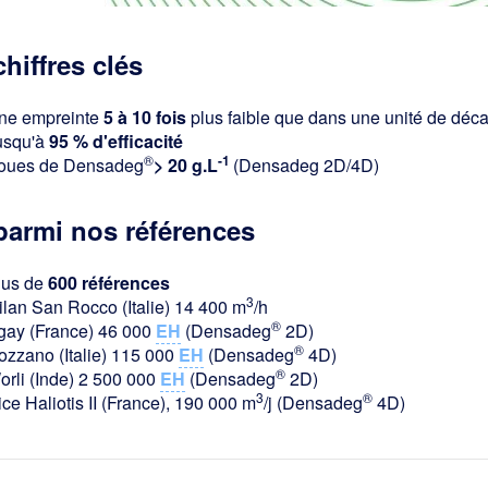
chiffres clés
ne empreinte
5 à 10 fois
plus faible que dans une unité de décan
usqu'à
95 % d'efficacité
®
-1
oues de Densadeg
> 20 g.L
(Densadeg 2D/4D)
parmi nos références
lus de
600 références
3
ilan San Rocco (Italie) 14 400 m
/h
®
gay (France) 46 000
EH
(Densadeg
2D)
®
ozzano (Italie) 115 000
EH
(Densadeg
4D)
®
orli (Inde) 2 500 000
EH
(Densadeg
2D)
3
®
ce Haliotis II (France), 190 000 m
/j (Densadeg
4D)