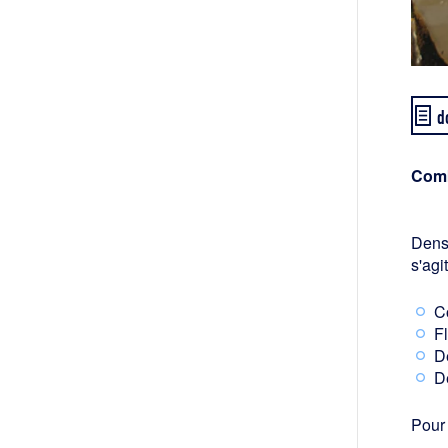
d
Comb
Dens
s'agi
C
F
Dé
D
Pour